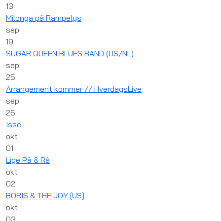
13
Milonga på Rampelys
sep
19
SUGAR QUEEN BLUES BAND (US/NL)
sep
25
Arrangement kommer // HverdagsLive
sep
26
Isse
okt
01
Lige På & Rå
okt
02
BORIS & THE JOY [US]
okt
03