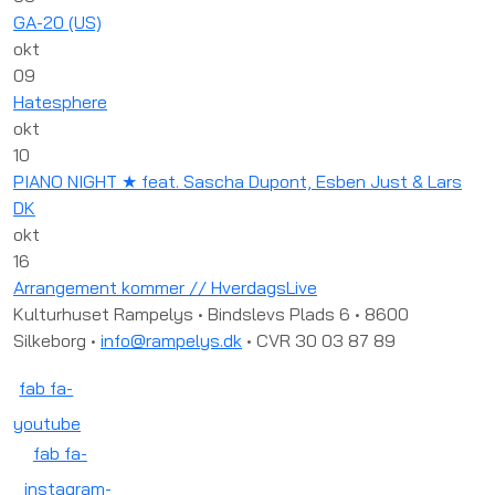
GA-20 (US)
okt
09
Hatesphere
okt
10
PIANO NIGHT ★ feat. Sascha Dupont, Esben Just & Lars
DK
okt
16
Arrangement kommer // HverdagsLive
Kulturhuset Rampelys • Bindslevs Plads 6 • 8600
Silkeborg •
info@rampelys.dk
• CVR 30 03 87 89
fab fa-
youtube
fab fa-
instagram-