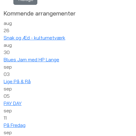
Kommende arrangementer
aug
26
Snak og Æd - kulturnetværk
aug
30
Blues Jam med HP Lange
sep
03
Lige På & Rå
sep
05
PAY DAY
sep
11
På Fredag
sep