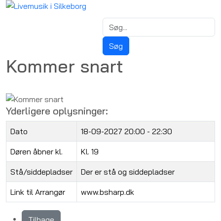
Kommer snart
Yderligere oplysninger:
Dato
18-09-2027
20:00 - 22:30
Døren åbner kl.
Kl. 19
Stå/siddepladser
Der er stå og siddepladser
Link til Arrangør
www.bsharp.dk
Tilbage