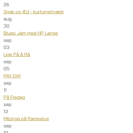
26
Snak og Æd - kulturnetværk
aug
30
Blues Jam med HP Lange
sep
03
Lige På & Rå
sep
05
PAY DAY
sep
11
På Fredag
sep
13
Milonga på Rampelys
sep
19