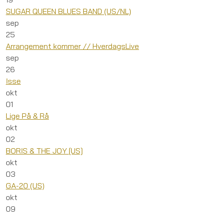
SUGAR QUEEN BLUES BAND (US/NL)
sep
25
Arrangement kommer // HverdagsLive
sep
26
Isse
okt
01
Lige På & Rå
okt
02
BORIS & THE JOY [US]
okt
03
GA-20 (US)
okt
09