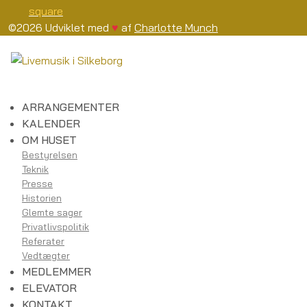
square
©2026 Udviklet med
♥
af
Charlotte Munch
ARRANGEMENTER
KALENDER
OM HUSET
Bestyrelsen
Teknik
Presse
Historien
Glemte sager
Privatlivspolitik
Referater
Vedtægter
MEDLEMMER
ELEVATOR
KONTAKT