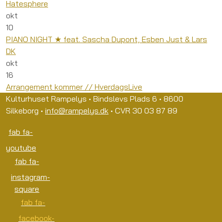
Hatesphere
okt
10
PIANO NIGHT ★ feat. Sascha Dupont, Esben Just & Lars
DK
okt
16
Arrangement kommer // HverdagsLive
Kulturhuset Rampelys • Bindslevs Plads 6 • 8600
Silkeborg •
info@rampelys.dk
• CVR 30 03 87 89
fab fa-
youtube
fab fa-
instagram-
square
fab fa-
facebook-